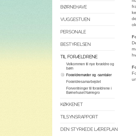
nu
fr
BØRNEHAVE
ke
de
VUGGESTUEN
ok
PERSONALE
F
De
BESTYRELSEN
mø
hv
TIL FORÆLDRENE
Velkommen til nye forældre og
F
børn
Fo
Forældremøder og -samtaler
un
Forældresamarbejdet
Forventninger til forældrene i
Børnehuset Nørregro
KØKKENET
TILSYNSRAPPORT
DEN STYRKEDE LÆREPLAN