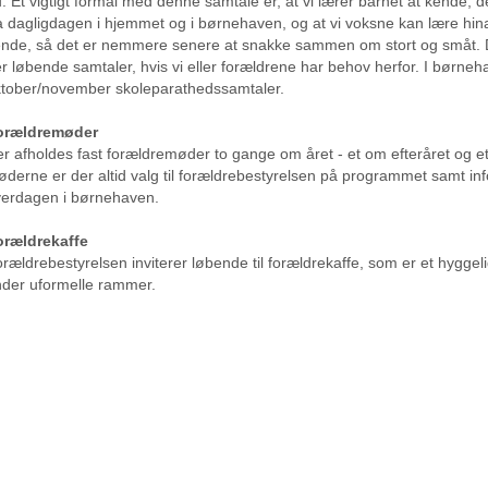
. Et vigtigt formål med denne samtale er, at vi lærer barnet at kende, d
a dagligdagen i hjemmet og i børnehaven, og at vi voksne kan lære hina
nde, så det er nemmere senere at snakke sammen om stort og småt. 
r løbende samtaler, hvis vi eller forældrene har behov herfor. I børneh
tober/november skoleparathedssamtaler.
orældremøder
r afholdes fast forældremøder to gange om året - et om efteråret og et
derne er der altid valg til forældrebestyrelsen på programmet samt in
erdagen i børnehaven.
orældrekaffe
rældrebestyrelsen inviterer løbende til forældrekaffe, som er et hyggelig
der uformelle rammer.