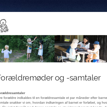
Forældremøder og -samtaler
orældresamtaler
e forældre indkaldes til en forældresamtale et par måneder efter barnet
mtale snakker vi om, hvordan indkøringen af barnet er forløbet, og hv