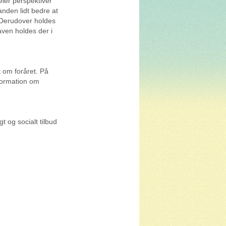
eler perspektiver
nden lidt bedre at
Derudover holdes
aven holdes der i
 om foråret. På
formation om
t og socialt tilbud